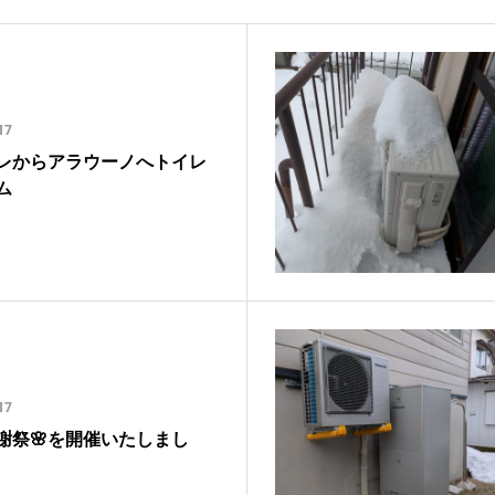
17
レからアラウーノへトイレ
ム
17
感謝祭🌸を開催いたしまし