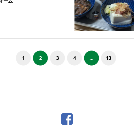
ォーム
1
2
3
4
…
13